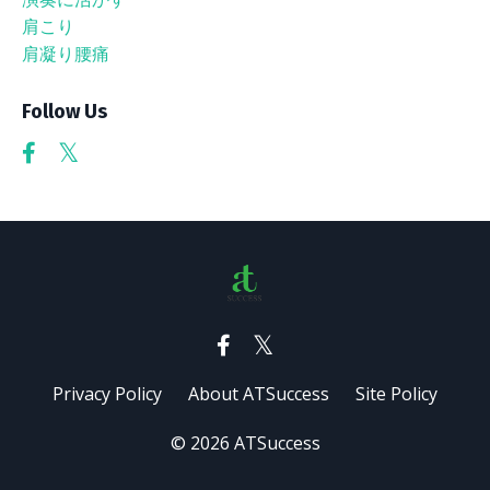
肩こり
肩凝り腰痛
Follow Us
Privacy Policy
About ATSuccess
Site Policy
© 2026 ATSuccess