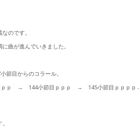
載なのです。
調に曲が進んでいきました。
7小節目からのコラール。
ｐｐ → 144小節目ｐｐｐ → 145小節目ｐｐｐｐ→
す。