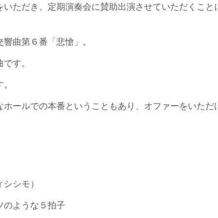
をいただき、定期演奏会に賛助出演させていただくこと
交響曲第６番「悲愴」。
曲です。
す。
なホールでの本番ということもあり、オファーをいただ
ィシシモ）
ツのような５拍子