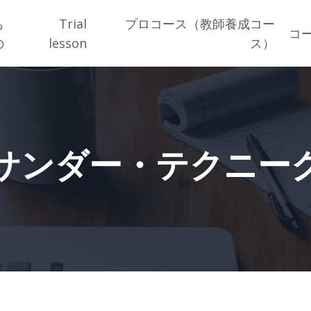
も
Trial
プロコース（教師養成コー
コ
の
lesson
ス）
サンダー・テクニー