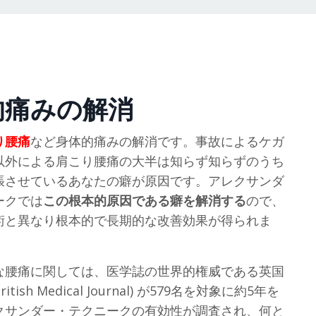
的痛みの解消
り腰痛
など身体的痛みの解消です。事故によるケガ
以外による肩こり腰痛の大半は知らず知らずのうち
張させているあなたの癖が原因です。アレクサンダ
ークでは
この根本的原因である癖を解消する
ので、
術と異なり根本的で長期的な改善効果が得られま
な腰痛に関しては、医学誌の世界的権威である英国
tish Medical Journal) が579名を対象に約5年を
クサンダー・テクニークの有効性が調査され、何と