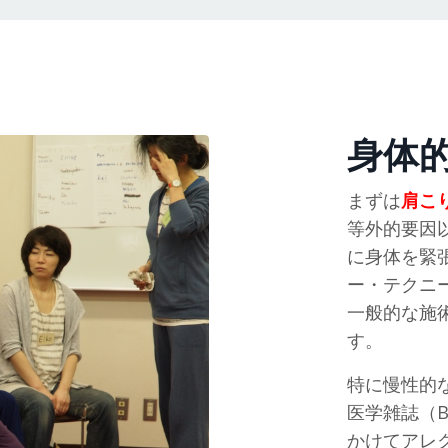
身体
まずは
肩こ
等外的要因
に身体を緊
ー・テクニ
一般的な施
す。
特に慢性的
医学雑誌（Bri
かけてアレ