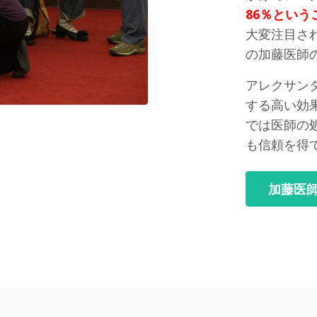
86％とい
大変注目さ
の加藤医師
アレクサン
する高い効
では医師の
も信頼を得
加藤医