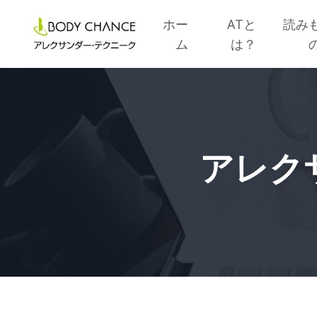
ホー
ATと
読み
ム
は？
アレク