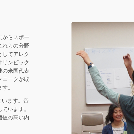
劇からスポー
これらの分野
としてアレク
オリンピック
球の米国代表
クニークが取
ます。
っています。音
しています。
価値の高い内