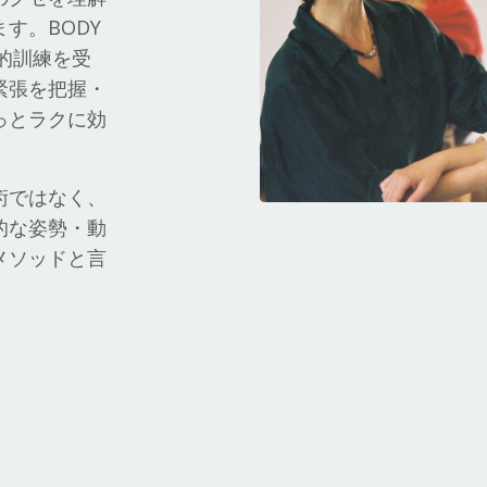
す。BODY
門的訓練を受
緊張を把握・
っとラクに効
術ではなく、
的な姿勢・動
メソッドと言