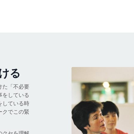
ける
けた「不必要
事をしている
をしている時
ークでこの緊
のクセを理解