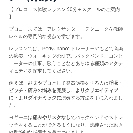
【プロコース体験レッスン 90分＋スクールのご案内
】
プロコースでは、アレクサンダー・テクニークを教師
レベルの専門的な視点で学びます。
レッスンでは、BodyChance トレーナーのもとで音楽
の演奏、ウォーキングの研究、バックベンド、コンピ
ューターの仕事、歌うことなどあらゆる種類のアクテ
ィビティを探求してください。
例えば、趣味やプロとして楽器演奏をする人は
呼吸・
ピッチ・痛みの悩みを克服
し、
よりクリエイティブ
に・よりダイナミックに
演奏する方法を手に入れまし
た。
ヨギーニは
痛みやリスクなし
でバックベンドやストレ
ッチをすることができるようになり、洗練された動き
や理論的な指導力を身につけました。