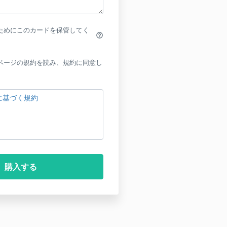
ためにこのカードを保管してく
help_outline
ページの規約を読み、規約に同意し
に基づく規約