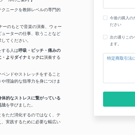
テクニークを教師レベルの専門的
今後の購入の
ださい
レーナーのもとで音楽の演奏、ウォー
ピューターの仕事、歌うことなど
次の通りこの
求してください。
ます。
をする人は
呼吸・ピッチ・痛みの
に・よりダイナミックに
演奏する
特定商取引法
クベンドやストレッチをすること
きや理論的な指導力を身につけま
身体的なストレスに繋がっている
処法
を学びました。
とをただ消化するのではなく、テ
え、実践するために必要な幅広い