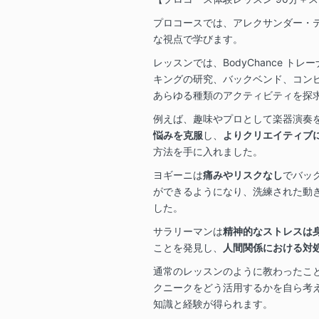
プロコースでは、アレクサンダー・
な視点で学びます。
レッスンでは、BodyChance ト
キングの研究、バックベンド、コン
あらゆる種類のアクティビティを探
例えば、趣味やプロとして楽器演奏
悩みを克服
し、
よりクリエイティブ
方法を手に入れました。
ヨギーニは
痛みやリスクなし
でバッ
ができるようになり、洗練された動
した。
サラリーマンは
精神的なストレスは
ことを発見し、
人間関係における対
通常のレッスンのように教わったこ
クニークをどう活用するかを自ら考
知識と経験が得られます。